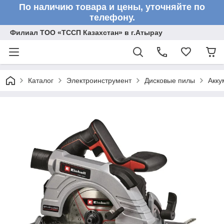
По наличию товара и цены, уточняйте по
телефону.
Филиал ТОО «ТССП Казахстан» в г.Атырау
Каталог
Электроинструмент
Дисковые пилы
Акку