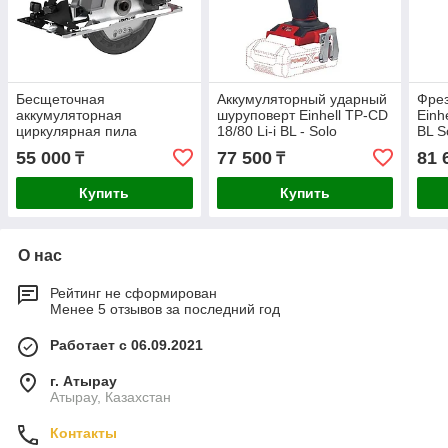
Бесщеточная
Аккумуляторный ударный
Фрез
аккумуляторная
шуруповерт Einhell TP-CD
Einh
циркулярная пила
18/80 Li-i BL - Solo
BL S
ALTECO CCS 20-165 Li BL
4514305
55 000
77 500
81 
₸
₸
Купить
Купить
О нас
Рейтинг не сформирован
Менее 5 отзывов за последний год
Работает с 06.09.2021
г. Атырау
Атырау, Казахстан
Контакты