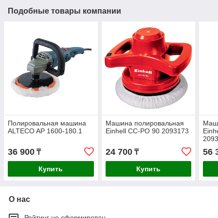
Подобные товары компании
Полировальная машина
Машина полировальная
Маш
ALTECO AP 1600-180.1
Einhell CC-PO 90 2093173
Einh
209
36 900
24 700
56 
₸
₸
Купить
Купить
О нас
Рейтинг не сформирован