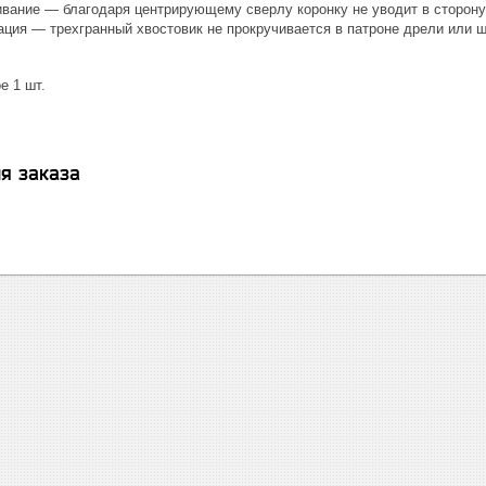
ивание — благодаря центрирующему сверлу коронку не уводит в сторону
ция — трехгранный хвостовик не прокручивается в патроне дрели или 
е 1 шт.
я заказа