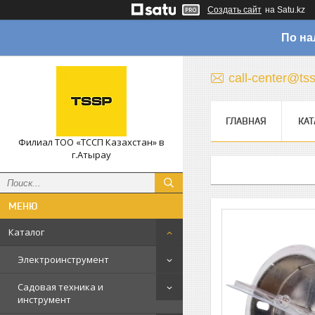
Создать сайт
на Satu.kz
По на
call-center@ts
ГЛАВНАЯ
КАТ
Филиал ТОО «ТССП Казахстан» в
г.Атырау
Каталог
Электроинструмент
Садовая техника и
инструмент