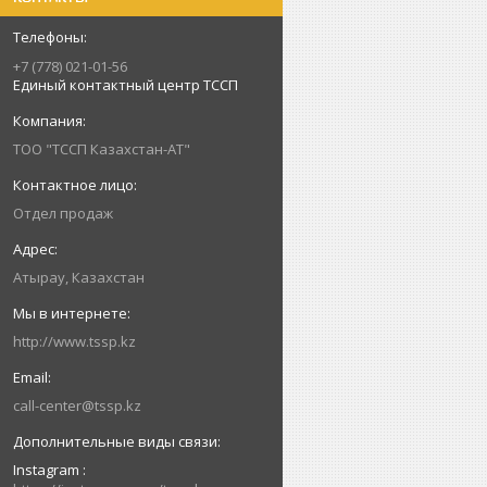
+7 (778) 021-01-56
Единый контактный центр ТССП
ТОО "ТССП Казахстан-АТ"
Отдел продаж
Атырау, Казахстан
http://www.tssp.kz
call-center@tssp.kz
Instagram