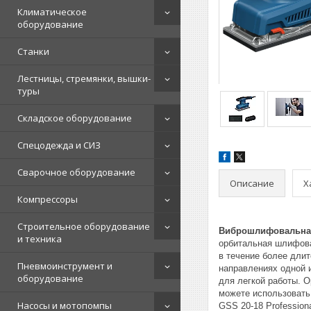
Климатическое
оборудование
Станки
Лестницы, стремянки, вышки-
туры
Складское оборудование
Спецодежда и СИЗ
Сварочное оборудование
Описание
Х
Компрессоры
Строительное оборудование
Виброшлифовальная
и техника
орбитальная шлифовал
в течение более дли
Пневмоинструмент и
направлениях одной 
оборудование
для легкой работы. 
можете использовать
Насосы и мотопомпы
GSS 20-18 Profession