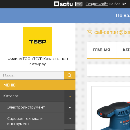
Создать сайт
на Satu.kz
По на
call-center@ts
ГЛАВНАЯ
КАТ
Филиал ТОО «ТССП Казахстан» в
г.Атырау
Каталог
Электроинструмент
Садовая техника и
инструмент