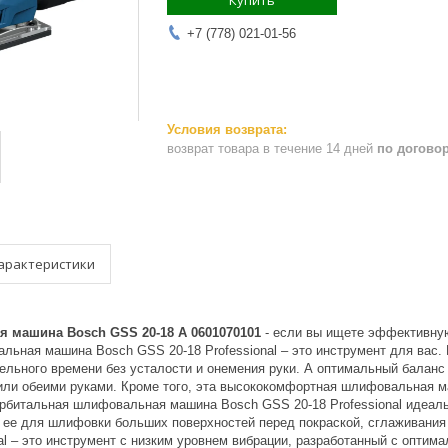
Купить
+7 (778) 021-01-56
возврат товара в течение 14 дней
по догово
арактеристики
 машина Bosch GSS 20-18 A 0601070101
- если вы ищете эффективну
ьная машина Bosch GSS 20-18 Professional – это инструмент для вас. Б
тельного времени без усталости и онемения руки. А оптимальный баланс
или обеими руками. Кроме того, эта высококомфортная шлифовальная 
Орбитальная шлифовальная машина Bosch GSS 20-18 Professional идеаль
 ее для шлифовки больших поверхностей перед покраской, сглаживани
al – это инструмент с низким уровнем вибрации, разработанный с опти