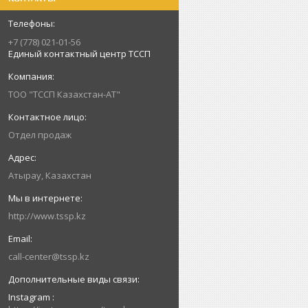
+7 (778) 021-01-56
Единый контактный центр ТССП
ТОО "ТССП Казахстан-АТ"
Отдел продаж
Атырау, Казахстан
http://www.tssp.kz
call-center@tssp.kz
Instagram