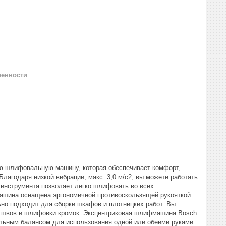
ренности
ю шлифовальную машину, которая обеспечивает комфорт,
лагодаря низкой вибрации, макс. 3,0 м/с2, вы можете работать
 инструмента позволяет легко шлифовать во всех
машина оснащена эргономичной противоскользящей рукояткой
но подходит для сборки шкафов и плотницких работ. Вы
я швов и шлифовки кромок. Эксцентриковая шлифмашина Bosch
мальным балансом для использования одной или обеими руками