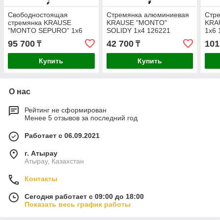
Свободностоящая
Стремянка алюминиевая
Стр
стремянка KRAUSE
KRAUSE "MONTO"
KRA
"MONTO SEPURO" 1x6
SOLIDY 1х4 126221
1х6 
127242
95 700
42 700
101
₸
₸
Купить
Купить
О нас
Рейтинг не сформирован
Менее 5 отзывов за последний год
Работает с 06.09.2021
г. Атырау
Атырау, Казахстан
Контакты
Сегодня работает с 09:00 до 18:00
Показать весь график работы