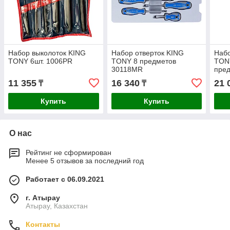
Набор выколоток KING
Набор отверток KING
Набо
TONY 6шт. 1006PR
TONY 8 предметов
TON
30118MR
пре
11 355
16 340
21 
₸
₸
Купить
Купить
О нас
Рейтинг не сформирован
Менее 5 отзывов за последний год
Работает с 06.09.2021
г. Атырау
Атырау, Казахстан
Контакты