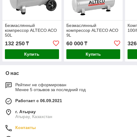
Безмаслянный
Безмаслянный
Ком
компрессор ALTECO ACO
компрессор ALTECO ACO
100/
50L
9L
132 250
60 000
326
₸
₸
Купить
Купить
О нас
Рейтинг не сформирован
Менее 5 отзывов за последний год
Работает с 06.09.2021
г. Атырау
Атырау, Казахстан
Контакты