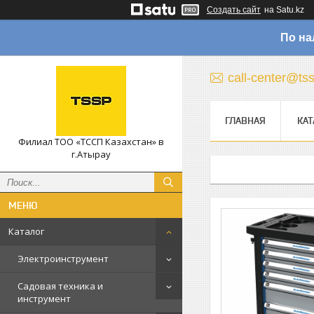
Создать сайт
на Satu.kz
По на
call-center@ts
ГЛАВНАЯ
КАТ
Филиал ТОО «ТССП Казахстан» в
г.Атырау
Каталог
Электроинструмент
Садовая техника и
инструмент