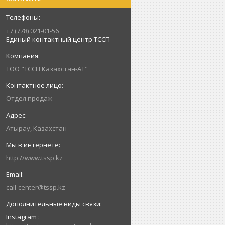
+7 (778) 021-01-56
Единый контактный центр ТССП
ТОО "ТССП Казахстан-АТ"
Отдел продаж
Атырау, Казахстан
http://www.tssp.kz
call-center@tssp.kz
Instagram