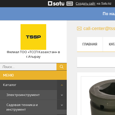
Создать сайт
на Satu.kz
По на
call-center@ts
ГЛАВНАЯ
КАТ
Филиал ТОО «ТССП Казахстан» в
г.Атырау
Каталог
Электроинструмент
Садовая техника и
инструмент