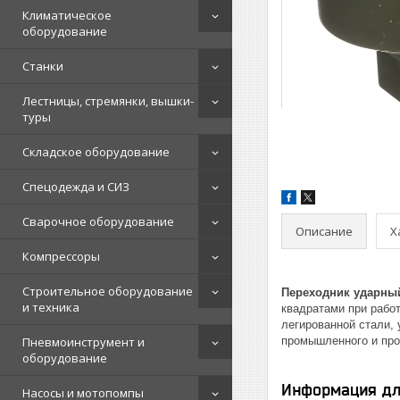
Климатическое
оборудование
Станки
Лестницы, стремянки, вышки-
туры
Складское оборудование
Спецодежда и СИЗ
Сварочное оборудование
Описание
Х
Компрессоры
Строительное оборудование
Переходник ударный
и техника
квадратами при рабо
легированной стали,
Пневмоинструмент и
промышленного и про
оборудование
Информация дл
Насосы и мотопомпы