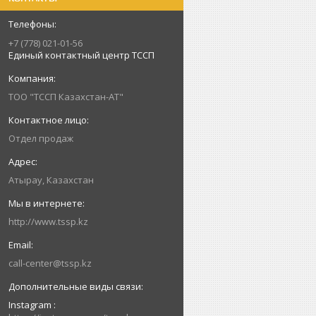
+7 (778) 021-01-56
Единый контактный центр ТССП
ТОО "ТССП Казахстан-АТ"
Отдел продаж
Атырау, Казахстан
http://www.tssp.kz
call-center@tssp.kz
Instagram