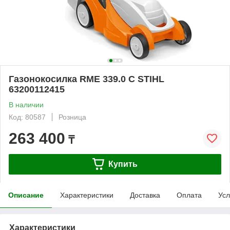
Газонокосилка RME 339.0 C STIHL
63200112415
В наличии
Код: 80587
Розница
263 400
₸
Купить
Описание
Характеристики
Доставка
Оплата
Усл
Характеристики