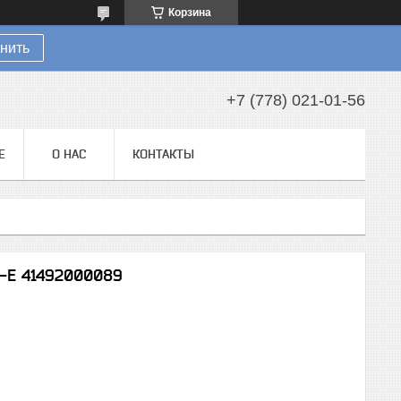
Корзина
нить
+7 (778) 021-01-56
Е
О НАС
КОНТАКТЫ
C-E 41492000089