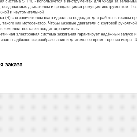
ая система STIHL - используется в инструментах для ухода за зелёны
, создаваемых двигателем и вращающимся режущим инструментом. Поэт
обной и неутомительной
тка (R) с ограничителем шага идеально подходит для работы в тесном п
 такого как мотосекатор. Чтобы базовые двигатели с круговой рукоятк
 в комплект поставки входит ограничитель
етичная электронная система зажигания гарантирует надёжный запуск и
чивает надёжное искрообразование и длительное время горения искры. 
я заказа