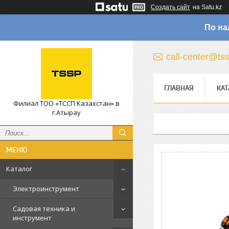
Создать сайт
на Satu.kz
По на
call-center@ts
ГЛАВНАЯ
КАТ
Филиал ТОО «ТССП Казахстан» в
г.Атырау
Каталог
Электроинструмент
Садовая техника и
инструмент