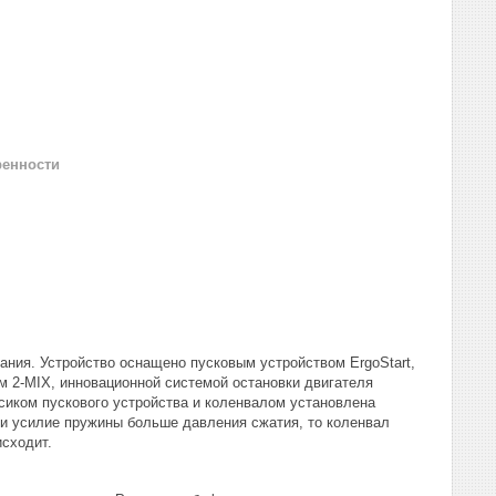
ренности
ния. Устройство оснащено пусковым устройством ErgoStart,
 2-MIX, инновационной системой остановки двигателя
осиком пускового устройства и коленвалом установлена
ли усилие пружины больше давления сжатия, то коленвал
исходит.