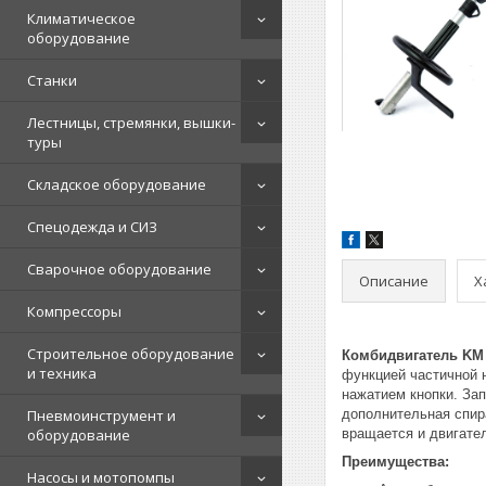
Климатическое
оборудование
Станки
Лестницы, стремянки, вышки-
туры
Складское оборудование
Спецодежда и СИЗ
Сварочное оборудование
Описание
Х
Компрессоры
Строительное оборудование
Комбидвигатель KM 
и техника
функцией частичной 
нажатием кнопки. Зап
Пневмоинструмент и
дополнительная спир
оборудование
вращается и двигател
Преимущества:
Насосы и мотопомпы