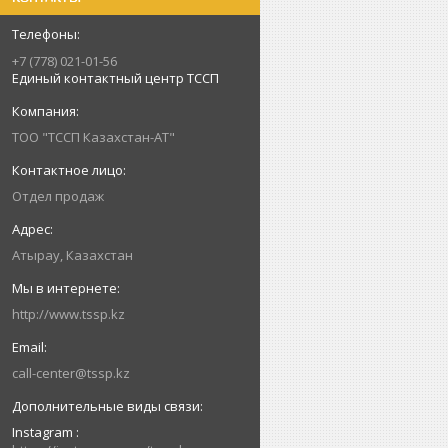
+7 (778) 021-01-56
Единый контактный центр ТССП
ТОО "ТССП Казахстан-АТ"
Отдел продаж
Атырау, Казахстан
http://www.tssp.kz
call-center@tssp.kz
Instagram