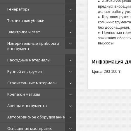
Антивибрационн
вредных вибраций
Генераторы
делает работу уд
Круговая рукоя
Техника для уборки
комбиинструмента,
без дооснащения,
Электрика и свет
Полностью герм
зажигания обеспе
Измерительные приборы и
выбросы
инструмент
Расходные материалы
Информация дл
Ручной инструмент
Цена:
293 100 ₸
Строительные материалы
Крепеж и метизы
Аренда инструмента
Автосервисное оборудование
Оснащение мастерских