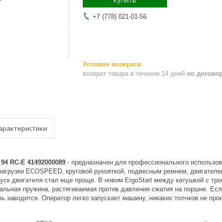
Купить
+7 (778) 021-01-56
возврат товара в течение 14 дней
по догово
арактеристики
94 RC-E 41492000089
- предназначен для профессионального использова
нагрузки ECOSPEED, круговой рукояткой, подвесным ремнем, двигателем
уск двигателя стал еще проще. В новом ErgoStart между катушкой с тр
альная пружина, растягиваемая против давления сжатия на поршне. Ес
ь заводится. Оператор легко запускает машину, никаких толчков не про