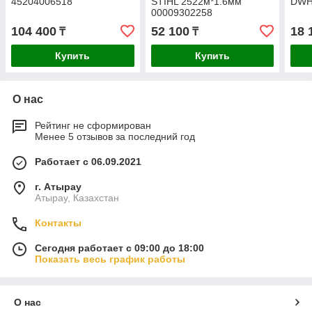
45204006518
STIHL 2522м*1.6мм
DWH
00009302258
104 400
52 100
18 
₸
₸
Купить
Купить
О нас
Рейтинг не сформирован
Менее 5 отзывов за последний год
Работает с 06.09.2021
г. Атырау
Атырау, Казахстан
Контакты
Сегодня работает с 09:00 до 18:00
Показать весь график работы
О нас