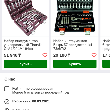
Набор инструментов
Набор инструментов
Набо
универсальный Thorvik
Вихрь 57 предметов 1/4
6-гр
CrV 1/2" 1/4" 94шт.
73/6/7/2
пред
UTS0094
51 946
20 190
17 
₸
₸
Купить
Купить
О нас
Рейтинг не сформирован
Менее 5 отзывов за последний год
Работает с 06.09.2021