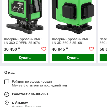
Лазерный уровень AMO
Лазерный уровень AMO
Лазе
LN 360 GREEN 851674
LN 3D-360-3 851681
360
30 450
40 845
58 
₸
₸
Купить
Купить
О нас
Рейтинг не сформирован
Менее 5 отзывов за последний год
Работает с 06.09.2021
г. Атырау
Атырау, Казахстан