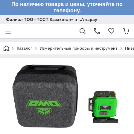
По наличию товара и цены, уточняйте по
телефону.
Филиал ТОО «ТССП Казахстан» в г.Атырау
Каталог
Измерительные приборы и инструмент
Нив