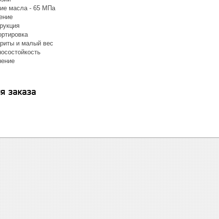
ие масла - 65 МПа
ение
рукция
ортировка
риты и малый вес
осостойкость
нение
я заказа