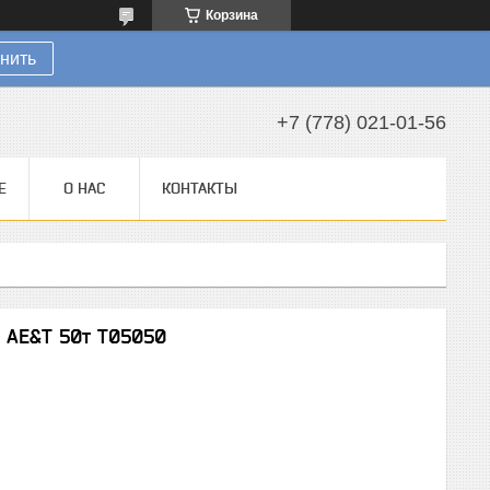
Корзина
нить
+7 (778) 021-01-56
Е
О НАС
КОНТАКТЫ
 AE&T 50т T05050