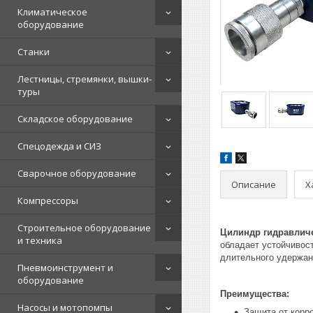
Климатическое
оборудование
Станки
Лестницы, стремянки, вышки-
туры
Складское оборудование
Спецодежда и СИЗ
Сварочное оборудование
Описание
Х
Компрессоры
Строительное оборудование
Цилиндр гидравличе
и техника
обладает устойчивос
длительного удержани
Пневмоинструмент и
оборудование
Преимущества:
Насосы и мотопомпы
Защита от корр