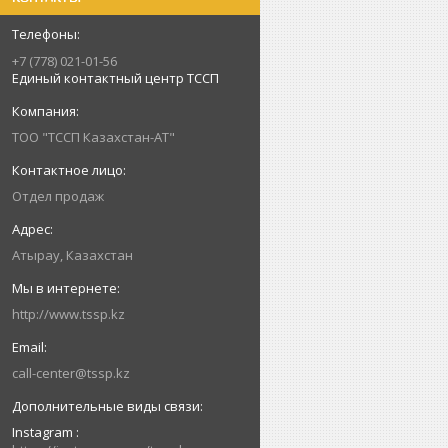
+7 (778) 021-01-56
Единый контактный центр ТССП
ТОО "ТССП Казахстан-АТ"
Отдел продаж
Атырау, Казахстан
http://www.tssp.kz
call-center@tssp.kz
Instagram