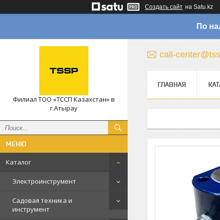
Создать сайт
на Satu.kz
По на
call-center@ts
ГЛАВНАЯ
КАТ
Филиал ТОО «ТССП Казахстан» в
г.Атырау
Каталог
Электроинструмент
Садовая техника и
инструмент