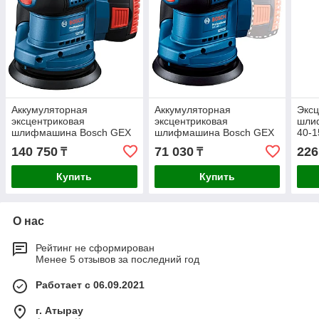
Аккумуляторная
Аккумуляторная
Эксц
эксцентриковая
эксцентриковая
шли
шлифмашина Bosch GEX
шлифмашина Bosch GEX
40-1
185-LI 1х4Ач 06013A5021
185-LI 06013A5020
060
140 750
71 030
226
₸
₸
Купить
Купить
О нас
Рейтинг не сформирован
Менее 5 отзывов за последний год
Работает с 06.09.2021
г. Атырау