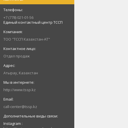
+7 (778) 021-01-56
Единый контактный центр ТССП
ТОО "ТССП Казахстан-АТ"
Отдел продаж
Атырау, Казахстан
http://www.tssp.kz
call-center@tssp.kz
Instagram