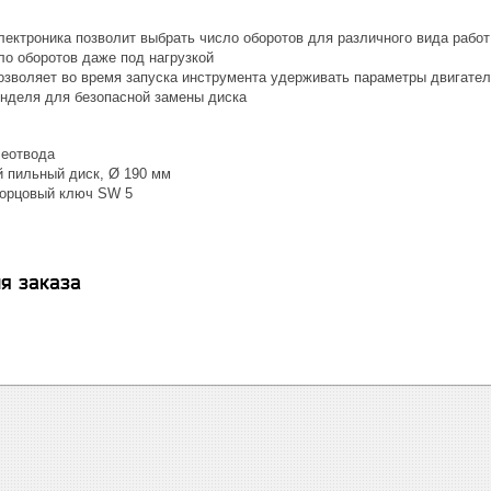
ектроника позволит выбрать число оборотов для различного вида работ
ло оборотов даже под нагрузкой
озволяет во время запуска инструмента удерживать параметры двигател
нделя для безопасной замены диска
леотвода
 пильный диск, Ø 190 мм
торцовый ключ SW 5
я заказа