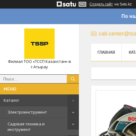
Создать сайт
на Satu.kz
По на
call-center@ts
ГЛАВНАЯ
КАТ
Филиал ТОО «ТССП Казахстан» в
г.Атырау
Каталог
Электроинструмент
Садовая техника и
инструмент