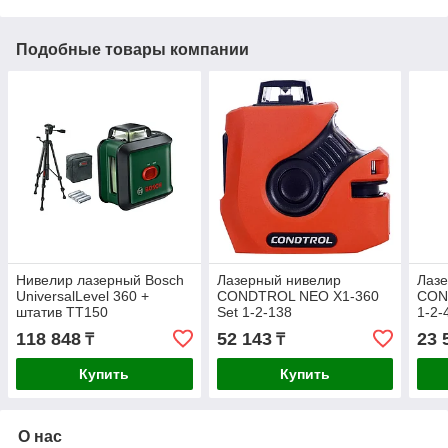
Подобные товары компании
Нивелир лазерный Bosch
Лазерный нивелир
Лаз
UniversalLevel 360 +
CONDTROL NEO X1-360
CON
штатив TT150
Set 1-2-138
1-2-
0603663E03
118 848
52 143
23 
₸
₸
Купить
Купить
О нас