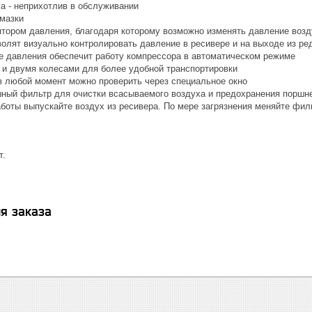
а - неприхотлив в обслуживании
мазки
тором давления, благодаря которому возможно изменять давление воздух
олят визуально контролировать давление в ресивере и на выходе из ре
е давления обеспечит работу компрессора в автоматическом режиме
 и двумя колесами для более удобной транспортировки
в любой момент можно проверить через специальное окно
ный фильтр для очистки всасываемого воздуха и предохранения поршне
аботы выпускайте воздух из ресивера. По мере загрязнения меняйте фил
т.
я заказа