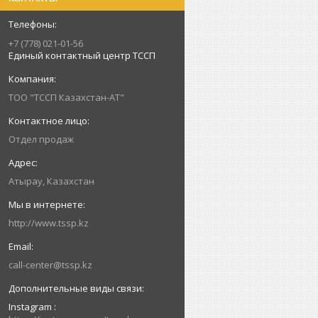
+7 (778) 021-01-56
Единый контактный центр ТССП
ТОО "ТССП Казахстан-АТ"
Отдел продаж
Атырау, Казахстан
http://www.tssp.kz
call-center@tssp.kz
Instagram