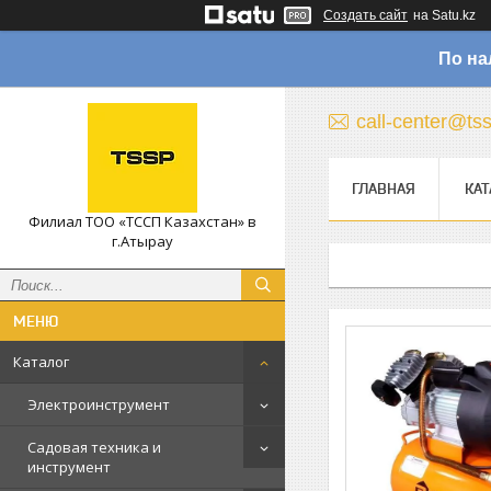
Создать сайт
на Satu.kz
По на
call-center@ts
ГЛАВНАЯ
КАТ
Филиал ТОО «ТССП Казахстан» в
г.Атырау
Каталог
Электроинструмент
Садовая техника и
инструмент