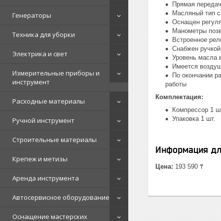
Прямая передач
Масляный тип с
Генераторы
Оснащен регуля
Манометры позв
Техника для уборки
Встроенное рел
Снабжен ручкой
Электрика и свет
Уровень масла 
Имеется воздуш
Измерительные приборы и
По окончании р
инструмент
работы
Комплектация:
Расходные материалы
Компрессор 1 ш
Упаковка 1 шт.
Ручной инструмент
Строительные материалы
Информация дл
Крепеж и метизы
Цена:
193 590 ₸
Аренда инструмента
Автосервисное оборудование
Оснащение мастерских