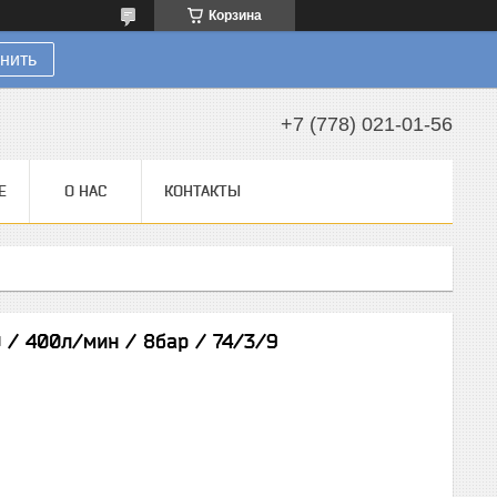
Корзина
нить
+7 (778) 021-01-56
Е
О НАС
КОНТАКТЫ
/ 400л/мин / 8бар / 74/3/9