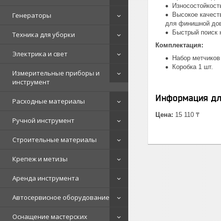
Износостойкост
Генераторы
Высокое качест
для финишной до
Быстрый поиск 
Техника для уборки
Комплектация:
Электрика и свет
Набор метчиков 
Коробка 1 шт.
Измерительные приборы и
инструмент
Информация дл
Расходные материалы
Цена:
15 110 ₸
Ручной инструмент
Строительные материалы
Крепеж и метизы
Аренда инструмента
Автосервисное оборудование
Оснащение мастерских