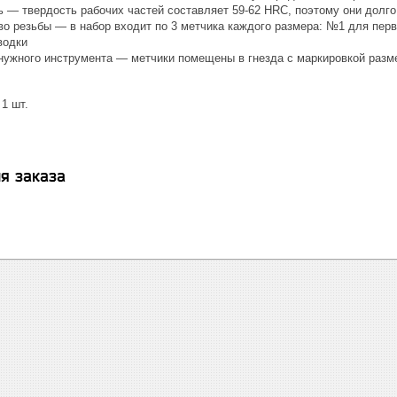
ь — твердость рабочих частей составляет 59-62 HRC, поэтому они долг
во резьбы — в набор входит по 3 метчика каждого размера: №1 для пер
водки
нужного инструмента — метчики помещены в гнезда с маркировкой разм
1 шт.
я заказа