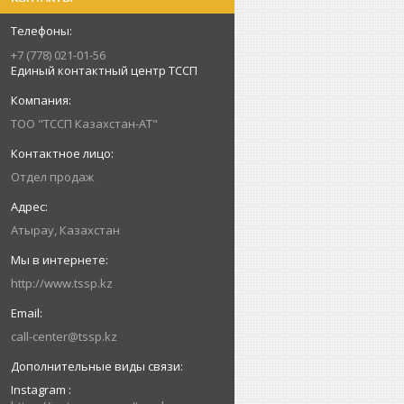
+7 (778) 021-01-56
Единый контактный центр ТССП
ТОО "ТССП Казахстан-АТ"
Отдел продаж
Атырау, Казахстан
http://www.tssp.kz
call-center@tssp.kz
Instagram