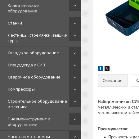
Климатическое
оборудование
Станки
Лестницы, стремянки, вышки-
туры
Складское оборудование
Спецодежда и СИЗ
Сварочное оборудование
Описание
Х
Компрессоры
Строительное оборудование
Набор метчиков СИБ
и техника
металлических и ста
металлическом кейсе
Пневмоинструмент и
оборудование
Преимущества:
Насосы и мотопомпы
Прочность и до