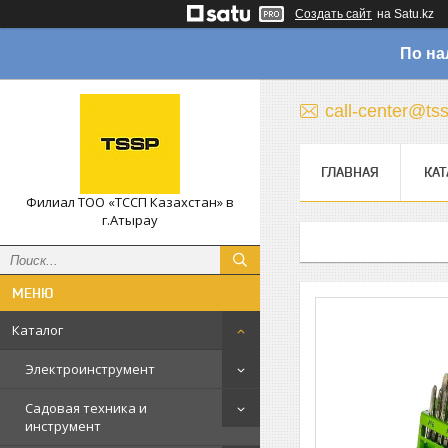
Создать сайт
на Satu.kz
По на
call-center@ts
ГЛАВНАЯ
КАТ
Филиал ТОО «ТССП Казахстан» в
г.Атырау
Каталог
Электроинструмент
Садовая техника и
инструмент