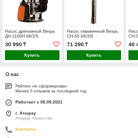
Насос дренажный Вихрь
Насос скважинный Вихрь
Насо
ДН-1100Н 68/2/5
СН-55 68/3/9
СН-9
30 990
71 290
40 
₸
₸
Купить
Купить
О нас
Рейтинг не сформирован
Менее 5 отзывов за последний год
Работает с 06.09.2021
г. Атырау
Атырау, Казахстан
Контакты