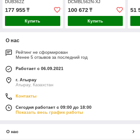
DUB362Z
DCMBL562N-XJ
177 955
100 672
51 
₸
₸
Купить
Купить
О нас
Рейтинг не сформирован
Менее 5 отзывов за последний год
Работает с 06.09.2021
г. Атырау
Атырау, Казахстан
Контакты
Сегодня работает с 09:00 до 18:00
Показать весь график работы
О нас