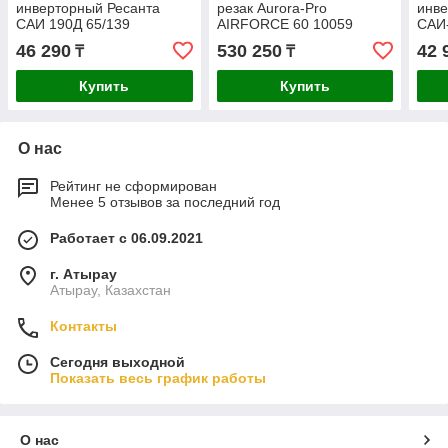
инверторный Ресанта
резак Aurora-Pro
инве
САИ 190Д 65/139
AIRFORCE 60 10059
САИ-
46 290
530 250
42 
₸
₸
Купить
Купить
О нас
Рейтинг не сформирован
Менее 5 отзывов за последний год
Работает с 06.09.2021
г. Атырау
Атырау, Казахстан
Контакты
Сегодня выходной
Показать весь график работы
О нас