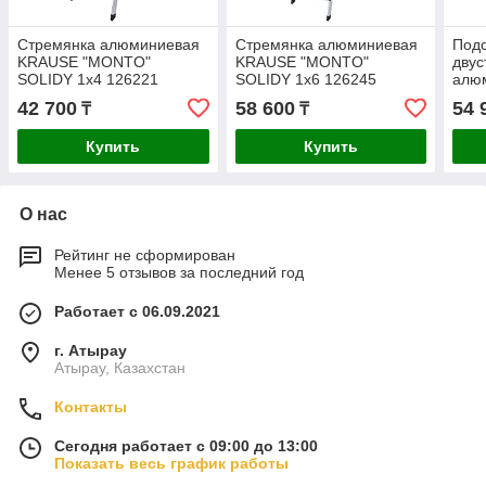
Стремянка алюминиевая
Стремянка алюминиевая
Подс
KRAUSE "MONTO"
KRAUSE "MONTO"
двус
SOLIDY 1х4 126221
SOLIDY 1х6 126245
алю
"MON
42 700
58 600
54 
₸
₸
130
Купить
Купить
О нас
Рейтинг не сформирован
Менее 5 отзывов за последний год
Работает с 06.09.2021
г. Атырау
Атырау, Казахстан
Контакты
Сегодня работает с 09:00 до 13:00
Показать весь график работы