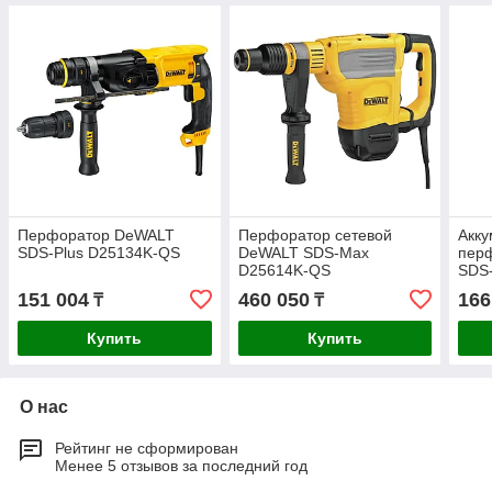
Перфоратор DeWALT
Перфоратор сетевой
Акк
SDS-Plus D25134K-QS
DeWALT SDS-Max
пер
D25614K-QS
SDS
151 004
460 050
166
₸
₸
Купить
Купить
О нас
Рейтинг не сформирован
Менее 5 отзывов за последний год