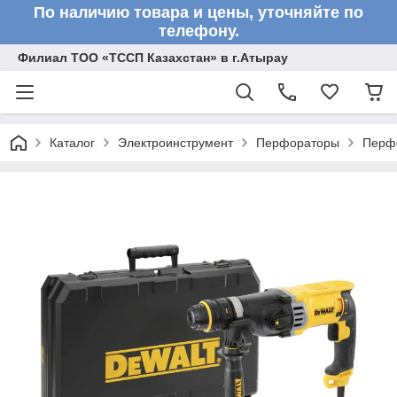
По наличию товара и цены, уточняйте по
телефону.
Филиал ТОО «ТССП Казахстан» в г.Атырау
Каталог
Электроинструмент
Перфораторы
Перф