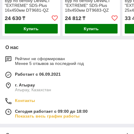
Бур по бетону DeWALT
Бур по бетону DeWALT
Бур 
"EXTREME" SDS-Plus
"EXTREME" SDS-Plus
"EX
16х450мм DT9681-QZ
18х450мм DT9683-QZ
25х
24 630
24 812
33 
₸
₸
Купить
Купить
О нас
Рейтинг не сформирован
Менее 5 отзывов за последний год
Работает с 06.09.2021
г. Атырау
Атырау, Казахстан
Контакты
Сегодня работает с 09:00 до 18:00
Показать весь график работы