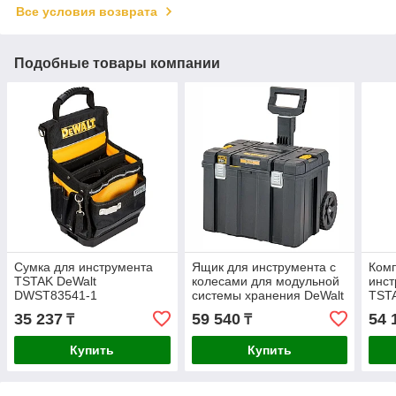
Все условия возврата
Подобные товары компании
Сумка для инструмента
Ящик для инструмента с
Комп
TSTAK DeWalt
колесами для модульной
инс
DWST83541-1
системы хранения DeWalt
TST
TSTAK 2.0 DWST83347-1
35 237
59 540
54 
₸
₸
Купить
Купить