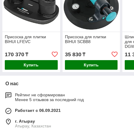
Присоска для плитки
Присоска для плитки
Шлиф
BIHUI LFEVC
BIHUI SCBB8
для 
DGW
170 370
35 830
11 
₸
₸
Купить
Купить
О нас
Рейтинг не сформирован
Менее 5 отзывов за последний год
Работает с 06.09.2021
г. Атырау
Атырау, Казахстан