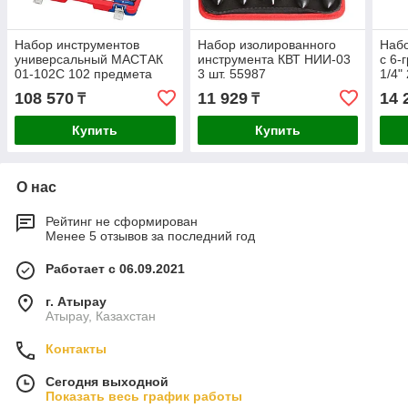
Набор инструментов
Набор изолированного
Набо
универсальный МАСТАК
инструмента КВТ НИИ-03
с 6-
01-102C 102 предмета
3 шт. 55987
1/4"
108 570
11 929
14 
₸
₸
Купить
Купить
О нас
Рейтинг не сформирован
Менее 5 отзывов за последний год
Работает с 06.09.2021
г. Атырау
Атырау, Казахстан
Контакты
Сегодня выходной
Показать весь график работы