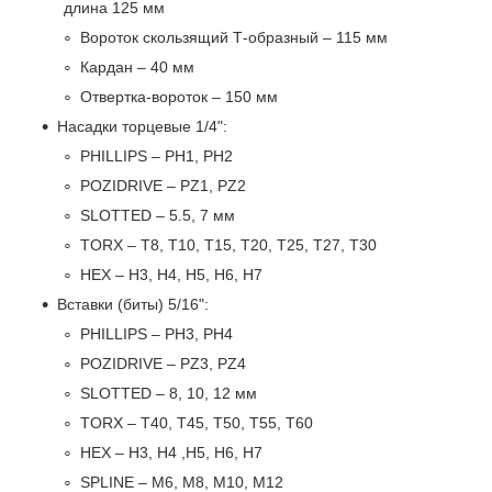
длина 125 мм
Вороток скользящий Т-образный – 115 мм
Кардан – 40 мм
Отвертка-вороток – 150 мм
Насадки торцевые 1/4":
PHILLIPS – PH1, PH2
POZIDRIVE – PZ1, PZ2
SLOTTED – 5.5, 7 мм
TORX – T8, T10, T15, T20, T25, T27, T30
HEX – H3, H4, H5, H6, H7
Вставки (биты) 5/16":
PHILLIPS – PH3, PH4
POZIDRIVE – PZ3, PZ4
SLOTTED – 8, 10, 12 мм
TORX – T40, T45, T50, T55, T60
HEX – Н3, Н4 ,H5, H6, H7
SPLINE – M6, M8, M10, M12