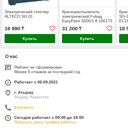
Электрический степлер
Краскораспылитель
Кра
ALTECO SG 01
электрический Fubag
SG-
EasyPaint S500/1.8 100173
EC1
16 990
31 200
18 
₸
₸
Купить
Купить
О нас
Рейтинг не сформирован
Менее 5 отзывов за последний год
Работает с 06.09.2021
г. Атырау
Атырау, Казахстан
Контакты
Сегодня работает с 09:00 до 18:00
Показать весь график работы