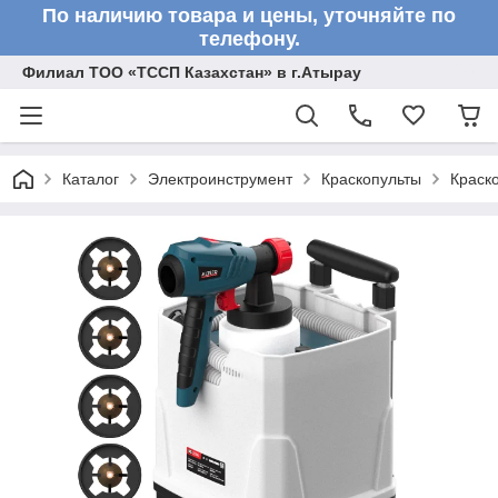
По наличию товара и цены, уточняйте по
телефону.
Филиал ТОО «ТССП Казахстан» в г.Атырау
Каталог
Электроинструмент
Краскопульты
Краск