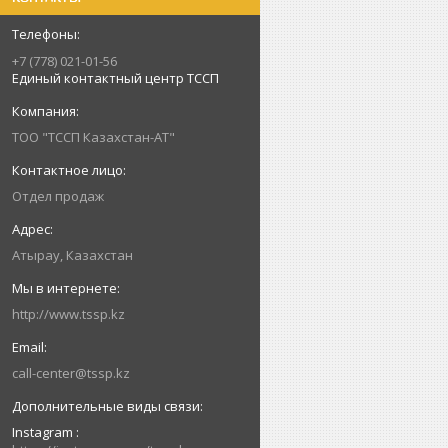
+7 (778) 021-01-56
Единый контактный центр ТССП
ТОО "ТССП Казахстан-АТ"
Отдел продаж
Атырау, Казахстан
http://www.tssp.kz
call-center@tssp.kz
Instagram