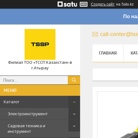
Создать сайт
на Satu.kz
По на
call-center@ts
ГЛАВНАЯ
КАТ
Филиал ТОО «ТССП Казахстан» в
г.Атырау
Каталог
Электроинструмент
Садовая техника и
инструмент