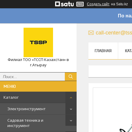
Создать сайт
на Satu.kz
По на
call-center@ts
ГЛАВНАЯ
КАТ
Филиал ТОО «ТССП Казахстан» в
г.Атырау
Каталог
Электроинструмент
Садовая техника и
инструмент