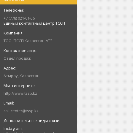
+7 (778) 021-01-56
Единый контактный центр ТССП
ТОО "ТССП Казахстан-АТ"
Отдел продаж
Атырау, Казахстан
http://www.tssp.kz
call-center@tssp.kz
Instagram