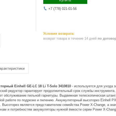
Купить
+7 (778) 021-01-56
возврат товара в течение 14 дней
по догово
арактеристики
орный Einhell GE-LC 18 Li T-Solo 3410810
- используется для ухода з
ский редуктор гарантирует продолжительный срок службы инструмента.
ет обслуживание пильной гарнитуры. Выдвижная телескопическая штанга
ой работе по подрезке и пилению. Аккумуляторный высоторез Einhell PX
а. Высоторез является представителем семейства Power X-Change, а зн
чам и потребностям аккумуляторы нужной ёмкости серии Power X-Chang