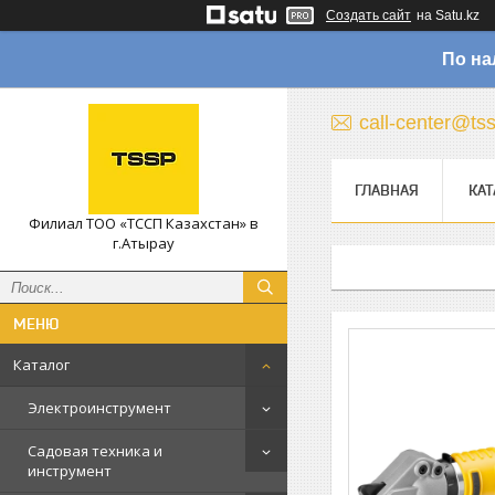
Создать сайт
на Satu.kz
По на
call-center@ts
ГЛАВНАЯ
КАТ
Филиал ТОО «ТССП Казахстан» в
г.Атырау
Каталог
Электроинструмент
Садовая техника и
инструмент