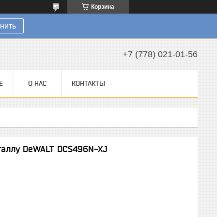
Корзина
нить
+7 (778) 021-01-56
Е
О НАС
КОНТАКТЫ
таллу DeWALT DCS496N-XJ