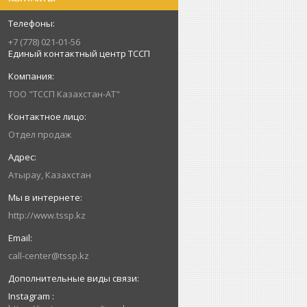
+7 (778) 021-01-56
Единый контактный центр ТССП
ТОО "ТССП Казахстан-АТ"
Отдел продаж
Атырау, Казахстан
http://www.tssp.kz
call-center@tssp.kz
Instagram