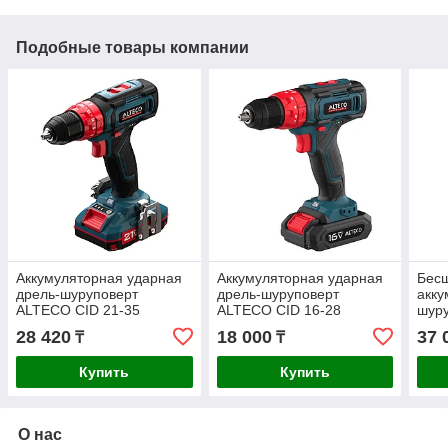
Подобные товары компании
Аккумуляторная ударная
Аккумуляторная ударная
Бес
дрель-шуруповерт
дрель-шуруповерт
акку
ALTECO CID 21-35
ALTECO CID 16-28
шур
21-4
28 420
18 000
37 
₸
₸
Купить
Купить
О нас