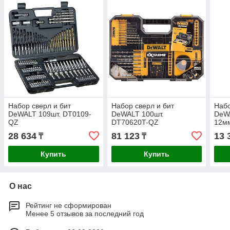
Набор сверл и бит
Набор сверл и бит
Набо
DeWALT 109шт. DT0109-
DeWALT 100шт.
DeWA
QZ
DT70620T-QZ
12м
28 634
81 123
13 
₸
₸
Купить
Купить
О нас
Рейтинг не сформирован
Менее 5 отзывов за последний год