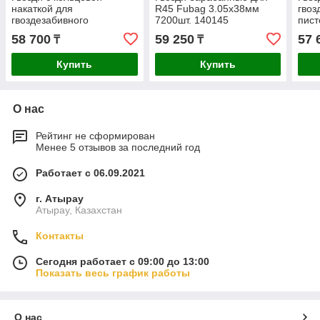
накаткой для
R45 Fubag 3.05x38мм
гвоз
гвоздезабивного
7200шт. 140145
пист
пистолета (N90) Fubag
3.05
58 700
59 250
57 
₸
₸
3.05х90мм 3000шт.
140
140107
Купить
Купить
О нас
Рейтинг не сформирован
Менее 5 отзывов за последний год
Работает с 06.09.2021
г. Атырау
Атырау, Казахстан
Контакты
Сегодня работает с 09:00 до 13:00
Показать весь график работы
О нас