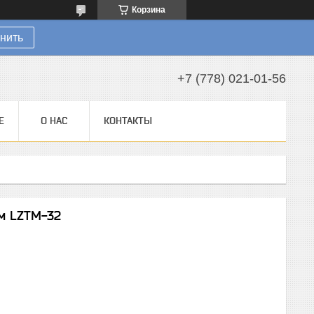
Корзина
нить
+7 (778) 021-01-56
Е
О НАС
КОНТАКТЫ
м LZTM-32