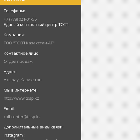
+7 (778) 021-01-56
Единый контактный центр ТССП
ТОО "ТССП Казахстан-АТ"
Отдел продаж
Атырау, Казахстан
http://www.tssp.kz
call-center@tssp.kz
Instagram