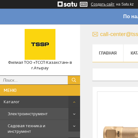
Создать сайт
на Satu.kz
По на
call-center@ts
ГЛАВНАЯ
КАТ
Филиал ТОО «ТССП Казахстан» в
г.Атырау
Каталог
Электроинструмент
Садовая техника и
инструмент