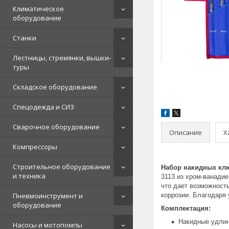
Климатическое
оборудование
Станки
Лестницы, стремянки, вышки-
туры
Складское оборудование
Спецодежда и СИЗ
Сварочное оборудование
Описание
Х
Компрессоры
Строительное оборудование
Набор накидных кл
и техника
3113 из хром-ванадие
что дает возможност
Пневмоинструмент и
коррозии. Благодаря 
оборудование
Комплектация:
Накидные удлине
Насосы и мотопомпы