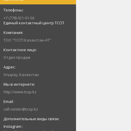
+7 (778) 021-01-56
Единый контактный центр ТССП
ТОО "ТССП Казахстан-АТ"
Отдел продаж
Атырау, Казахстан
http://www.tssp.kz
call-center@tssp.kz
Instagram