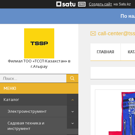
Создать сайт
на Satu.kz
По на
call-center@ts
ГЛАВНАЯ
КАТ
Филиал ТОО «ТССП Казахстан» в
г.Атырау
Каталог
Электроинструмент
Садовая техника и
инструмент