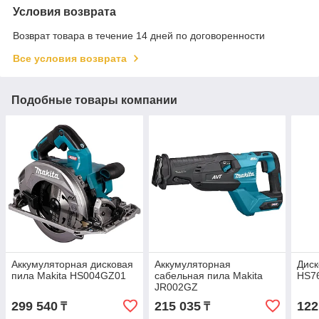
Условия возврата
Возврат товара в течение 14 дней по договоренности
Все условия возврата
Подобные товары компании
Аккумуляторная дисковая
Аккумуляторная
Диск
пила Makita HS004GZ01
сабельная пила Makita
HS7
JR002GZ
299 540
215 035
122
₸
₸