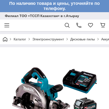
По наличию товара и цены, уточняйте по
телефону.
Филиал ТОО «ТССП Казахстан» в г.Атырау
Каталог
Электроинструмент
Дисковые пилы
Акку