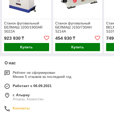
Станок фуговальный
Станок фуговальный
Стан
БЕЛМАШ J200/1900AR
БЕЛМАШ J150/730AH
BEL
S022A
S214A
S10
923 930
454 930
749
₸
₸
Купить
Купить
О нас
Рейтинг не сформирован
Менее 5 отзывов за последний год
Работает с 06.09.2021
г. Атырау
Атырау, Казахстан
Контакты