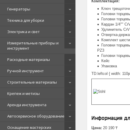
Комплектация:
Генераторы
Ключ трещоточн
Головки торцевые 
Головки торцевы
Техника для уборки
Кардан 1/4"" Cr
Удлинитель CrV 
Электрика и свет
Отвертка-держат
Комплект шести
Измерительные приборы и
Головки торцевы
инструмент
PZ3
Головки торцевы
Расходные материалы
Кейс
Упаковка
Ручной инструмент
TD.leftcol { width: 11
Строительные материалы
Крепеж и метизы
Аренда инструмента
Автосервисное оборудование
Информация дл
Оснащение мастерских
Цена:
20 190 ₸