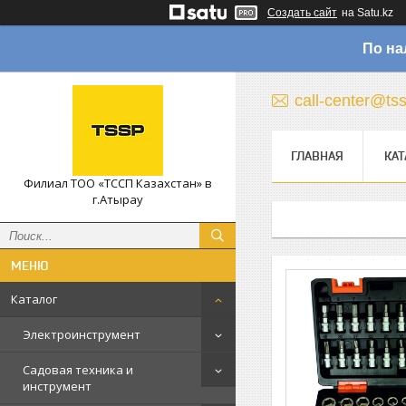
Создать сайт
на Satu.kz
По на
call-center@ts
ГЛАВНАЯ
КАТ
Филиал ТОО «ТССП Казахстан» в
г.Атырау
Каталог
Электроинструмент
Садовая техника и
инструмент