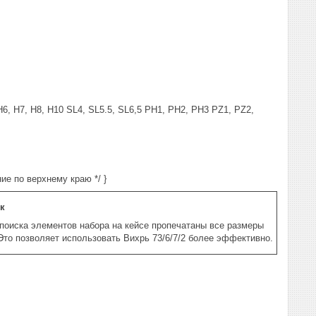
 H6, H7, H8, H10 SL4, SL5.5, SL6,5 PH1, PH2, PH3 PZ1, PZ2,
ание по верхнему краю */ }
к
поиска элементов набора на кейсе пропечатаны все размеры
Это позволяет использовать Вихрь 73/6/7/2 более эффективно.