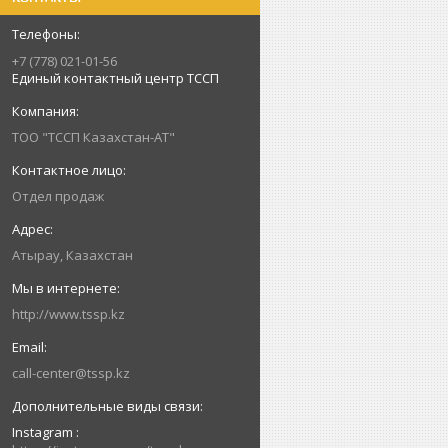
+7 (778) 021-01-56
Единый контактный центр ТССП
ТОО "ТССП Казахстан-АТ"
Отдел продаж
Атырау, Казахстан
http://www.tssp.kz
call-center@tssp.kz
Instagram