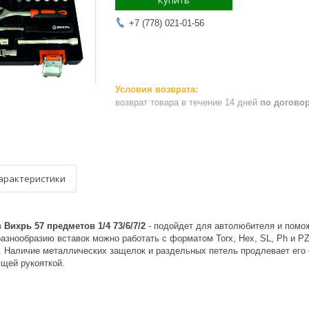
Купить
+7 (778) 021-01-56
возврат товара в течение 14 дней
по догово
арактеристики
Вихрь 57 предметов 1/4 73/6/7/2
- подойдет для автолюбителя и помо
азнообразию вставок можно работать с форматом Torx, Hex, SL, Ph и PZ
. Наличие металлических защелок и раздельных петель продлевает его 
ящей рукояткой.