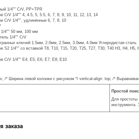
ый 1/4"" CrV, PP+TPR
CrV 1/4"" 4, 4.5, 5, 5.5, 6, 7, 8, 9, 10, 11, 12, 13, 14
е CrV 1/4"", удлинённые 6, 7, 8, 10
V
1/4"" 50 мм, 100 мм
ель 1/4"" CrV
гранных ключей 1.5мм, 2.0мм, 2.5мм, 3.0мм, 4.0мм Углеродистая сталь
е S2 1/4"" со вставкой Т8, T10, Т15, Т20, Т25, Т27, Т30, Т40 H3, H4, H5,
е CrV 1/4"" E4; E5; E6; E7; E8; E10
0px; /* Ширина левой колонки с рисунком */ vertical-align: top; /* Выравнив
Простой поис
Для простоты 
инструмента. 
я заказа