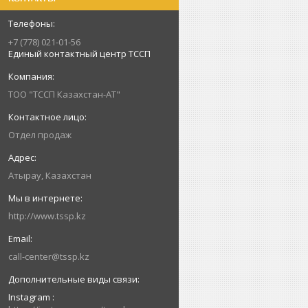
+7 (778) 021-01-56
Единый контактный центр ТССП
ТОО "ТССП Казахстан-АТ"
Отдел продаж
Атырау, Казахстан
http://www.tssp.kz
call-center@tssp.kz
Instagram