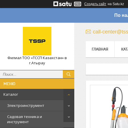
Создать сайт
на Satu.kz
По на
call-center@ts
ГЛАВНАЯ
КАТ
Филиал ТОО «ТССП Казахстан» в
г.Атырау
Каталог
Электроинструмент
Садовая техника и
инструмент