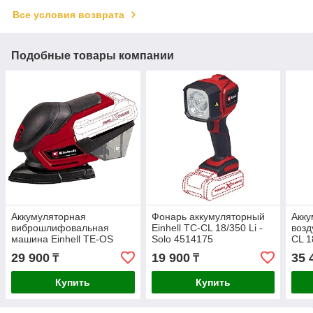
Все условия возврата
Подобные товары компании
Аккумуляторная
Фонарь аккумуляторный
Акку
виброшлифовальная
Einhell TC-CL 18/350 Li -
возд
машина Einhell TE-OS
Solo 4514175
CL 1
18/150 Li Solo 4460708
29 900
19 900
35 
₸
₸
Купить
Купить