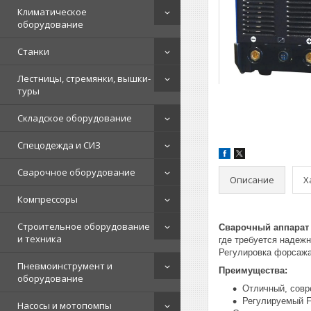
Климатическое
оборудование
Станки
Лестницы, стремянки, вышки-
туры
Складское оборудование
Спецодежда и СИЗ
Сварочное оборудование
Описание
Х
Компрессоры
Строительное оборудование
Сварочный аппарат 
и техника
где требуется надеж
Регулировка форсажа
Пневмоинструмент и
Преимущества:
оборудование
Отличный, совр
Регулируемый F
Насосы и мотопомпы