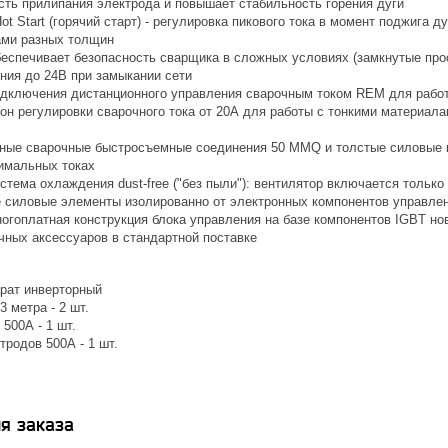
сть прилипания электрода и повышает стабильность горения дуги
t Start (горячий старт) - регулировка пикового тока в момент поджига 
ами разных толщин
еспечивает безопасность сварщика в сложных условиях (замкнутые про
ния до 24В при замыкании сети
дключения дистанционного управления сварочным током REM для работ
он регулировки сварочного тока от 20А для работы с тонкими материал
ые сварочные быстросъемные соединения 50 MMQ и толстые силовые к
симальных токах
тема охлаждения dust-free ("без пыли"): вентилятор включается тольк
 силовые элементы изолированно от электронных компонентов управлен
огоплатная конструкция блока управления на базе компонентов IGBT но
чных аксессуаров в стандартной поставке
рат инверторный
3 метра - 2 шт.
500А - 1 шт.
родов 500А - 1 шт.
я заказа