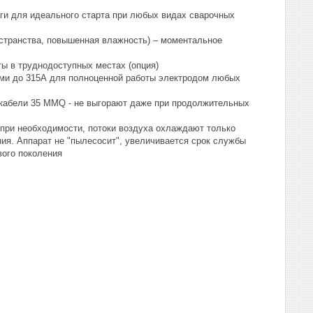
дуги для идеального старта при любых видах сварочных
странства, повышенная влажность) – моментальное
ы в труднодоступных местах (опция)
ами до 315А для полноценной работы электродом любых
абели 35 MMQ - не выгорают даже при продолжительных
о при необходимости, потоки воздуха охлаждают только
ия. Аппарат не "пылесосит", увеличивается срок службы
вого поколения