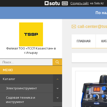
Создать сайт
на Satu.kz
По на
call-center@ts
ГЛАВНАЯ
КАТ
Филиал ТОО «ТССП Казахстан» в
г.Атырау
Каталог
Электроинструмент
Садовая техника и
инструмент