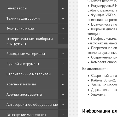
Снижает вероятно
Регулируемый Ho
Генераторы
работ с материал
Функция VRD об
Техника для уборки
снижение напряже
Возможность по
Электрика и свет
Широкий диапаз
толщин
Измерительные приборы и
Профессиональн
инструмент
нагрузках на мак
Повременная сис
теплонагруженные
Расходные материалы
Современная мн
Комплект сваро
Ручной инструмент
Комплектация:
Строительные материалы
Сварочный аппа
Кабель 35 мм2, 
Крепеж и метизы
Зажим на массу 
Держатель элект
Аренда инструмента
Упаковка
Автосервисное оборудование
Информация дл
Оснащение мастерских