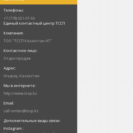
+7 (778) 021-01-56
Единый контактный центр ТССП
ТОО "ТССП Казахстан-АТ"
Отдел продаж
Атырау, Казахстан
http://www.tssp.kz
call-center@tssp.kz
Instagram