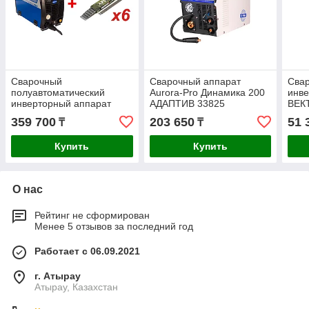
Сварочный
Сварочный аппарат
Сва
полуавтоматический
Aurora-Pro Динамика 200
инв
инверторный аппарат
АДАПТИВ 33825
ВЕК
Aurora-Pro SPEEDWAY
359 700
203 650
51 
₸
₸
175 10038 + Электроды
сварочные АРСЕНАЛ
Купить
Купить
О нас
Рейтинг не сформирован
Менее 5 отзывов за последний год
Работает с 06.09.2021
г. Атырау
Атырау, Казахстан