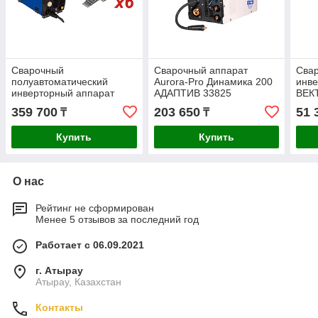
Сварочный
Сварочный аппарат
Сва
полуавтоматический
Aurora-Pro Динамика 200
инв
инверторный аппарат
АДАПТИВ 33825
ВЕК
Aurora-Pro SPEEDWAY
359 700
203 650
51 
₸
₸
175 10038 + Электроды
сварочные АРСЕНАЛ
Купить
Купить
О нас
Рейтинг не сформирован
Менее 5 отзывов за последний год
Работает с 06.09.2021
г. Атырау
Атырау, Казахстан
Контакты