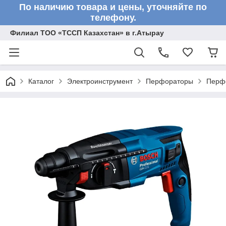
По наличию товара и цены, уточняйте по
телефону.
Филиал ТОО «ТССП Казахстан» в г.Атырау
Каталог
Электроинструмент
Перфораторы
Перф