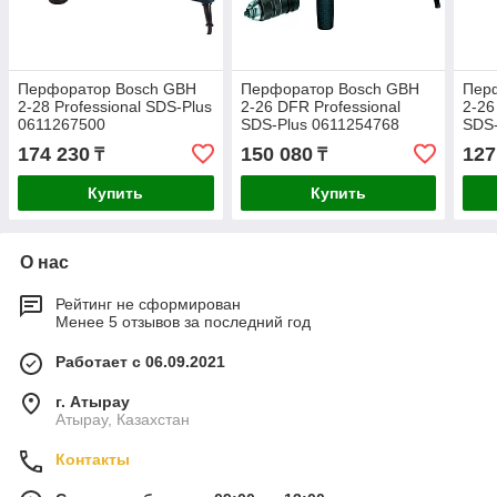
Перфоратор Bosch GBH
Перфоратор Bosch GBH
Пер
2-28 Professional SDS-Plus
2-26 DFR Professional
2-26
0611267500
SDS-Plus 0611254768
SDS-
174 230
150 080
127
₸
₸
Купить
Купить
О нас
Рейтинг не сформирован
Менее 5 отзывов за последний год
Работает с 06.09.2021
г. Атырау
Атырау, Казахстан
Контакты