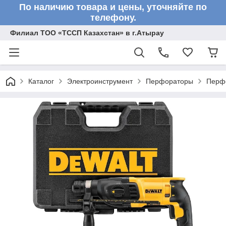
По наличию товара и цены, уточняйте по
телефону.
Филиал ТОО «ТССП Казахстан» в г.Атырау
Каталог
Электроинструмент
Перфораторы
Перф