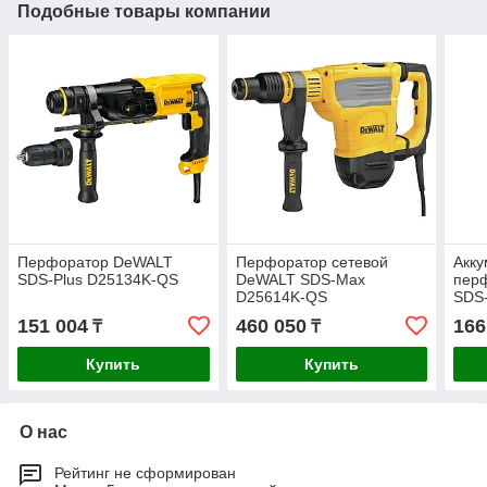
Подобные товары компании
Перфоратор DeWALT
Перфоратор сетевой
Акк
SDS-Plus D25134K-QS
DeWALT SDS-Max
пер
D25614K-QS
SDS
151 004
460 050
166
₸
₸
Купить
Купить
О нас
Рейтинг не сформирован