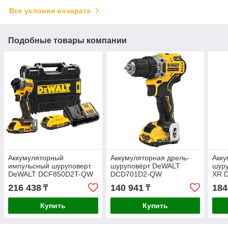
Все условия возврата
Подобные товары компании
Аккумуляторный
Аккумуляторная дрель-
Акк
импульсный шуруповерт
шуруповёрт DeWALT
шур
DeWALT DCF850D2T-QW
DCD701D2-QW
XR 
216 438
140 941
184
₸
₸
Купить
Купить