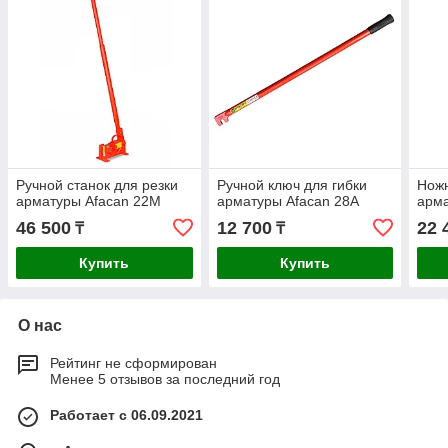
Ручной станок для резки
Ручной ключ для гибки
Ножн
арматуры Afacan 22М
арматуры Afacan 28А
арма
46 500
12 700
22 
₸
₸
Купить
Купить
О нас
Рейтинг не сформирован
Менее 5 отзывов за последний год
Работает с 06.09.2021